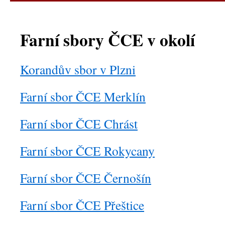
obsahu
webu
Farní sbory ČCE v okolí
Korandův sbor v Plzni
Farní sbor ČCE Merklín
Farní sbor ČCE Chrást
Farní sbor ČCE Rokycany
Farní sbor ČCE Černošín
Farní sbor ČCE Přeštice