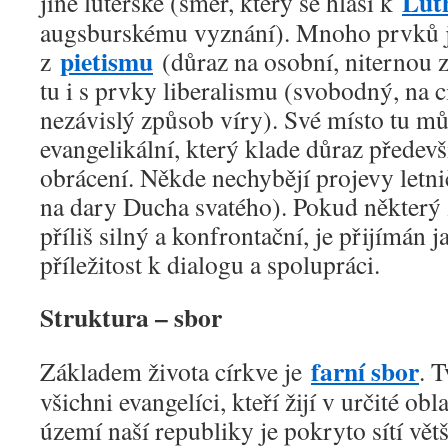
Lut
jiné luterské (směr, který se hlásí k
augsburskému vyznání). Mnoho prvků j
pietismu
z
(důraz na osobní, niternou 
tu i s prvky liberalismu (svobodný, na
nezávislý způsob víry). Své místo tu mů
evangelikální, který klade důraz předev
obrácení. Někde nechybějí projevy letni
na dary Ducha svatého). Pokud některý z
příliš silný a konfrontační, je přijímán 
příležitost k dialogu a spolupráci.
Struktura – sbor
farní sbor
Základem života církve je
. 
všichni evangelíci, kteří žijí v určité obla
území naší republiky je pokryto sítí větš