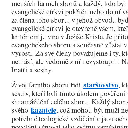
menších farních sborů a každý, kdo byl
evangelické církvi pokřtěn nebo do ní v
za člena toho sboru, v jehož obvodu bydl
evangelické církvi je otevřené všem, kteř
kritériem je víra v Ježíše Krista. Je př
evangelického sboru a současně zůstat v 
vyrostl. Za své členy považujeme i ty, kte
nehlásí, ale vědomě z ní nevystoupili. 
bratři a sestry.
staršovstvo
Život farního sboru řídí
, k
sestry, kteří byli tímto úkolem pověřeni
shromáždění celého sboru. Každý sbor 
kazatele
svého
, což mohou být muži neb
potřebné teologické vzdělání a jsou och
povolání věnovat jako svému zaměstnání