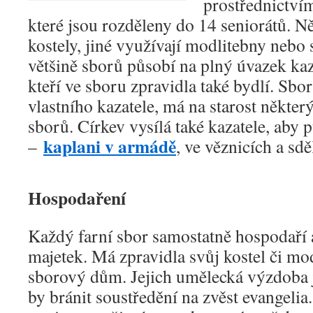
prostřednictví
které jsou rozděleny do 14 seniorátů. N
kostely, jiné využívají modlitebny nebo
většině sborů působí na plný úvazek kaza
kteří ve sboru zpravidla také bydlí. Sbor
vlastního kazatele, má na starost někter
sborů. Církev vysílá také kazatele, aby 
kaplani v armádě
–
, ve věznicích a sd
Hospodaření
Každý farní sbor samostatně hospodaří a
majetek. Má zpravidla svůj kostel či mo
sborový dům. Jejich umělecká výzdoba 
by bránit soustředění na zvěst evangeli