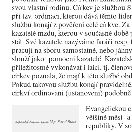
svou vlastní rodinu. Církev je službou S
při tzv. ordinaci, kterou dává těmto lide
službu konají z pověření celé církve. Za 
kazatelé mzdu, kterou v současné době p
stát. Své kazatele nazýváme faráři resp.
pracují na sboru samostatně, nebo jáhny
slouží jako pomocní kazatelé. Kazatel
příležitostně vykonávat i laici, tj. členo
církev poznala, že mají k této službě ob
Pokud takovou službu konají pravidelně,
církví ordinováni (ustanoveni) podobně 
Evangelickou cí
většině měst a 
vojenský kaplan pplk. Mgr. Pavel Ruml
republiky. V s