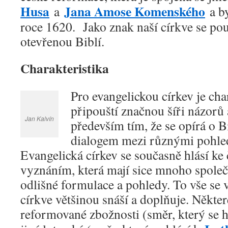
Husa
Jana Amose Komenského
a
a by
roce 1620. Jako znak naší církve se pou
otevřenou Biblí.
Charakteristika
Pro evangelickou církev je char
připouští značnou šíři názorů 
Jan Kalvín
především tím, že se opírá o Bi
dialogem mezi různými pohled
Evangelická církev se současně hlásí k
vyznáním, která mají sice mnoho společn
odlišné formulace a pohledy. To vše se 
církve většinou snáší a doplňuje. Někter
reformované zbožnosti (směr, který se 