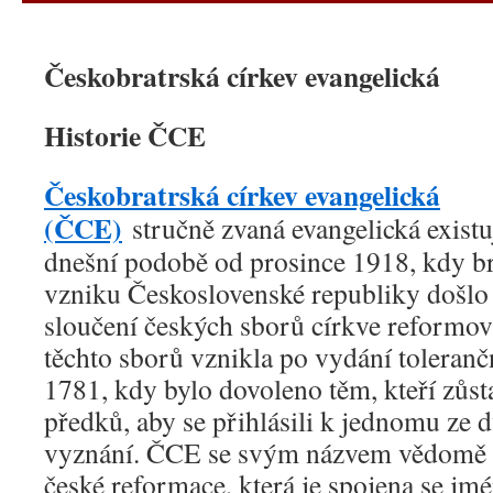
obsahu
webu
Českobratrská církev evangelická
Historie ČCE
Českobratrská církev evangelická
(ČCE)
stručně zvaná evangelická existu
dnešní podobě od prosince 1918, kdy b
vzniku Československé republiky došlo
sloučení českých sborů církve reformova
těchto sborů vznikla po vydání toleranč
1781, kdy bylo dovoleno těm, kteří zůsta
předků, aby se přihlásili k jednomu ze 
vyznání. ČCE se svým názvem vědomě př
české reformace, která je spojena se j