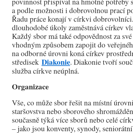
povinnost přispívat na hmotné potřeby 
a podle možnosti i dobrovolnou prací p
Řadu práce konají v církvi dobrovolníci
dlouhodobé úkoly zaměstnává církev vla
Každý sbor má také odpovědnost za své o
vhodným způsobem zapojit do veřejného
na odborné úrovni koná církev prostřed
Diakonie
středisek
. Diakonie tvoří souč
služba církve neúplná.
Organizace
Vše, co může sbor řešit na místní úrov
staršovstva nebo sborového shromáždění
současně týká více sborů nebo celé círk
– jako jsou konventy, synody, seniorátn