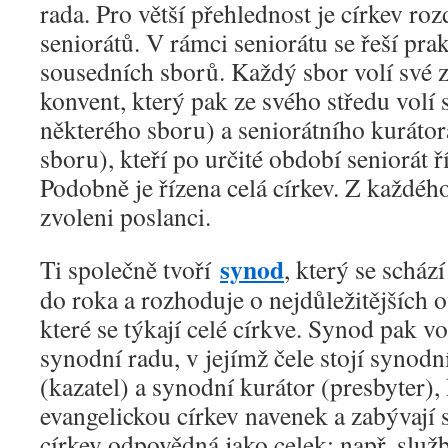
rada. Pro větší přehlednost je církev roz
seniorátů. V rámci seniorátu se řeší pra
sousedních sborů. Každý sbor volí své z
konvent, který pak ze svého středu volí 
některého sboru) a seniorátního kurátor
sboru), kteří po určité období seniorát ř
Podobně je řízena celá církev. Z každého
zvoleni poslanci.
synod
Ti společně tvoří
, který se scház
do roka a rozhoduje o nejdůležitějších 
které se týkají celé církve. Synod pak vo
synodní radu, v jejímž čele stojí synodn
(kazatel) a synodní kurátor (presbyter), 
evangelickou církev navenek a zabývají s
církev odpovědná jako celek: např. služ