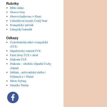
Rubriky
Bible online
Sborové listy
Sborová knihovna (v Plzni)
Celocírkevní časopis Český bratr
Evangelický zpěvník
Liturgický kalendář
Odkazy
Českobratrská církev evangelická
(ČCE)
Západočeský seniorát ČCE
Farní sbory ČCE v okolí
Diakonie ČCE
Diakonie – středisko Západní Čechy
(Západ)
Jubilata – pečovatelská služba v
Nýřanech a v Tlučné
Město Nýřany
Sluníčko Tlučná