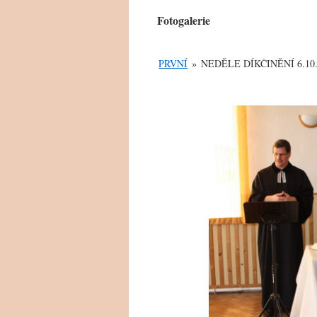
obsahu
Fotogalerie
webu
PRVNÍ
»
NEDĚLE DÍKČINĚNÍ 6.10.