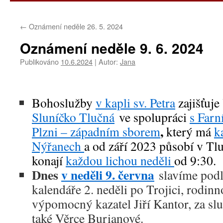
obsahu
←
Oznámení neděle 26. 5. 2024
webu
Oznámení neděle 9. 6. 2024
Publikováno
10.6.2024
|
Autor:
Jana
Bohoslužby
v kapli sv. Petra
zajišťuj
Sluníčko Tlučná
ve spolupráci
s Far
,
Plzni – západním sborem
který má
k
Nýřanech
a od září 2023 působí v Tl
konají
každou lichou neděli
od 9:30.
Dnes
v neděli 9. června
slavíme podl
kalendáře 2. neděli po Trojici, rodi
výpomocný kazatel Jiří Kantor, za s
také Věrce Burianové.