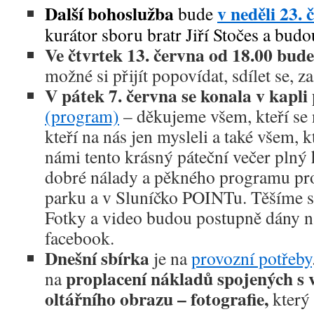
Další bohoslužba
v neděli 23. 
bude
kurátor sboru bratr Jiří Stočes a budo
Ve čtvrtek 13. června od 18.00 bude
možné si přijít popovídat, sdílet se, 
V pátek 7. června se konala v kapl
(program)
– děkujeme všem, kteří se n
kteří na nás jen mysleli a také všem, kte
námi tento krásný páteční večer plný
dobré nálady a pěkného programu pro
parku a v Sluníčko POINTu. Těšíme se
Fotky a video budou postupně dány n
facebook.
Dnešní sbírka
je na
provozní potřeby
proplacení nákladů spojených s
na
oltářního obrazu – fotografie,
který