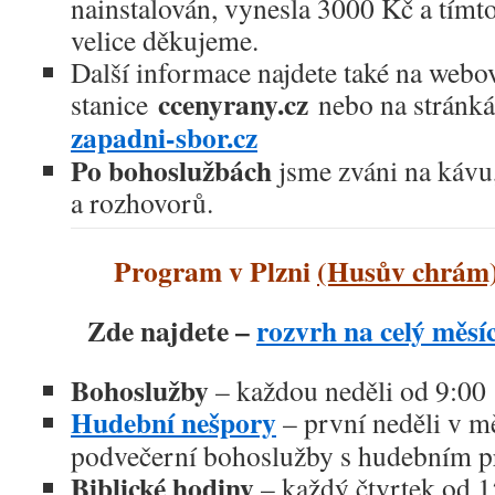
nainstalován, vynesla 3000 Kč a tímt
velice děkujeme.
Další informace najdete také na webo
ccenyrany.cz
stanice
nebo na stránk
zapadni-sbor.cz
Po bohoslužbách
jsme zváni na kávu,
a rozhovorů.
Program v Plzni
(Husův chrám
Zde najdete –
rozvrh na celý měsí
Bohoslužby
– každou neděli od 9:00
Hudební nešpory
– první neděli v mě
podvečerní bohoslužby s hudebním 
Biblické hodiny
– každý čtvrtek od 1